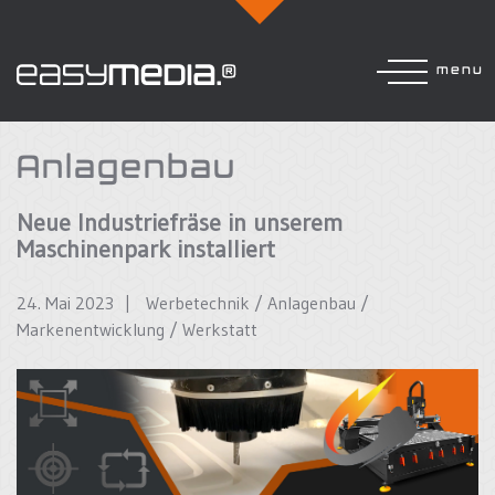
menu
Anlagenbau
Neue Industriefräse in unserem
Maschinenpark installiert
24. Mai 2023 |
Werbetechnik
/
Anlagenbau
/
Markenentwicklung
/
Werkstatt