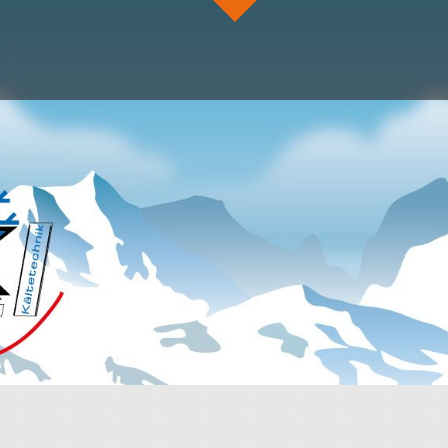
easymedia.®
Helmholtzstrasse 18
39112 Magdeburg
Tel.:
0391 - 7324920
Fax: 0391 - 7324924
E-Mail:
info@easy-media.de
Ich habe di
ABSEN