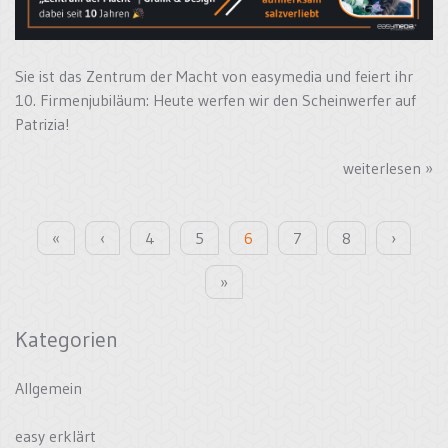
Sie ist das Zentrum der Macht von easymedia und feiert ihr
10. Firmenjubiläum: Heute werfen wir den Scheinwerfer auf
Patrizia!
weiterlesen »
«
‹
4
5
6
7
8
›
»
Kategorien
Allgemein
easy erklärt